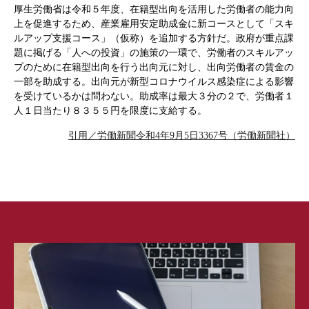
厚生労働省は令和５年度、在籍型出向を活用した労働者の能力向
上を促進するため、産業雇用安定助成金に新コースとして「スキ
ルアップ支援コース」（仮称）を追加する方針だ。政府が重点課
題に掲げる「人への投資」の施策の一環で、労働者のスキルアッ
プのために在籍型出向を行う出向元に対し、出向労働者の賃金の
一部を助成する。出向元が新型コロナウイルス感染症による影響
を受けているかは問わない。助成率は最大３分の２で、労働者１
人１日当たり８３５５円を限度に支給する。
引用／労働新聞令和4年9月5日3367号（労働新聞社）