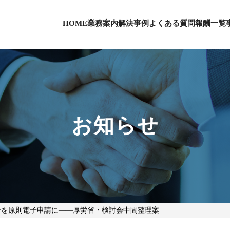
HOME
業務案内
解決事例
よくある質問
報酬一覧
お知らせ
告を原則電子申請に――厚労省・検討会中間整理案