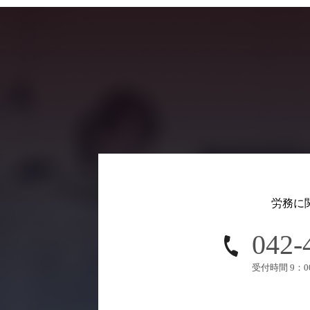
労務に
042-
受付時間 9：0